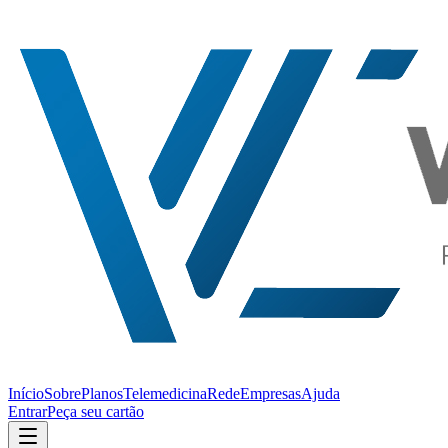
Início
Sobre
Planos
Telemedicina
Rede
Empresas
Ajuda
Entrar
Peça seu cartão