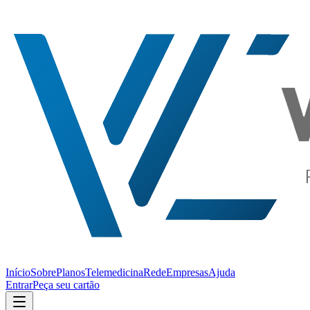
Início
Sobre
Planos
Telemedicina
Rede
Empresas
Ajuda
Entrar
Peça seu cartão