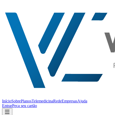
Início
Sobre
Planos
Telemedicina
Rede
Empresas
Ajuda
Entrar
Peça seu cartão