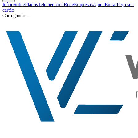
Início
Sobre
Planos
Telemedicina
Rede
Empresas
Ajuda
Entrar
Peça seu
cartão
Carregando…