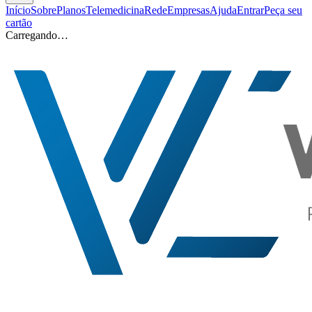
Início
Sobre
Planos
Telemedicina
Rede
Empresas
Ajuda
Entrar
Peça seu
cartão
Carregando…