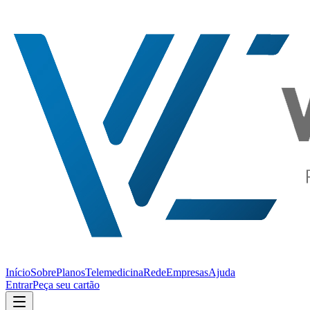
Início
Sobre
Planos
Telemedicina
Rede
Empresas
Ajuda
Entrar
Peça seu cartão