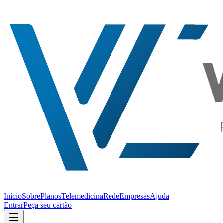
Início
Sobre
Planos
Telemedicina
Rede
Empresas
Ajuda
Entrar
Peça seu cartão