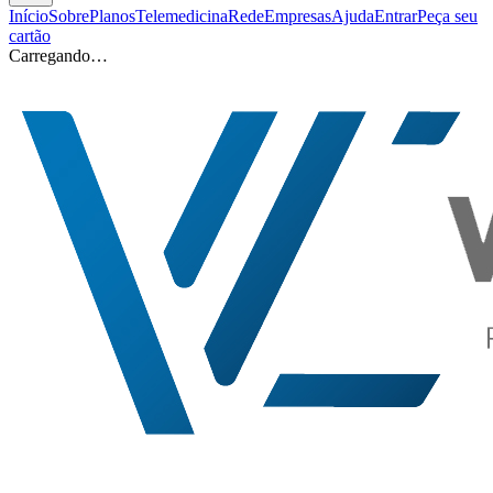
Início
Sobre
Planos
Telemedicina
Rede
Empresas
Ajuda
Entrar
Peça seu
cartão
Carregando…