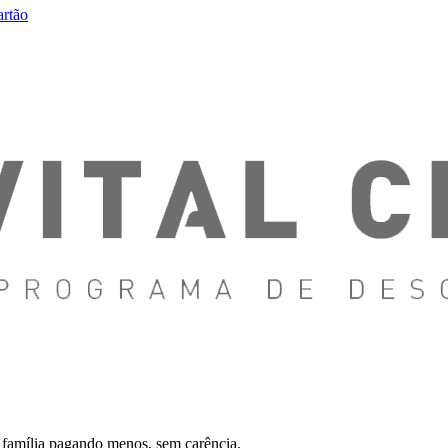
artão
 família pagando menos, sem carência.