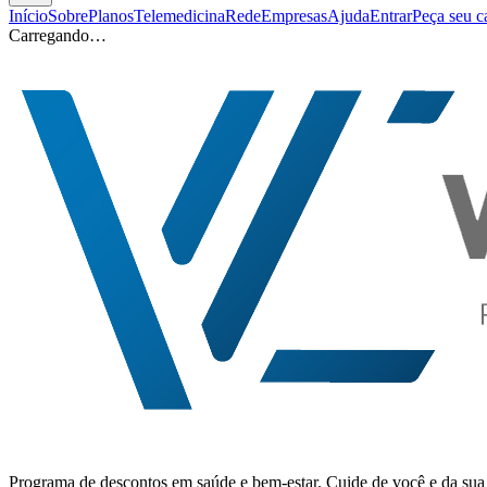
Início
Sobre
Planos
Telemedicina
Rede
Empresas
Ajuda
Entrar
Peça seu c
Carregando…
Programa de descontos em saúde e bem-estar. Cuide de você e da sua