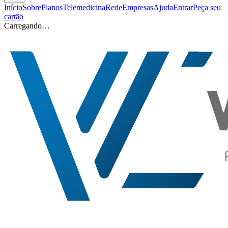
Início
Sobre
Planos
Telemedicina
Rede
Empresas
Ajuda
Entrar
Peça seu
cartão
Carregando…