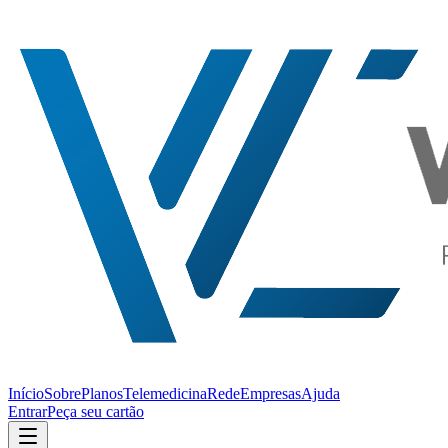
Início
Sobre
Planos
Telemedicina
Rede
Empresas
Ajuda
Entrar
Peça seu cartão