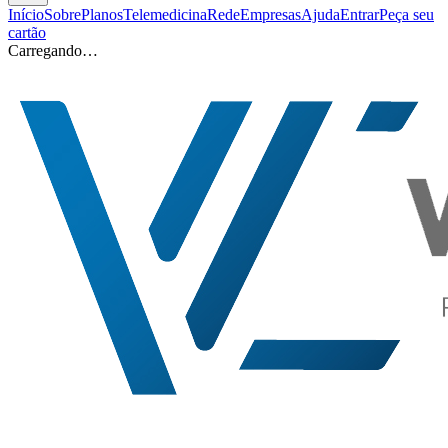
Início
Sobre
Planos
Telemedicina
Rede
Empresas
Ajuda
Entrar
Peça seu
cartão
Carregando…