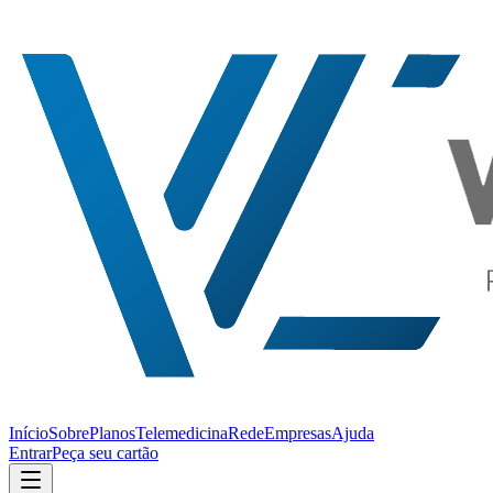
Início
Sobre
Planos
Telemedicina
Rede
Empresas
Ajuda
Entrar
Peça seu cartão